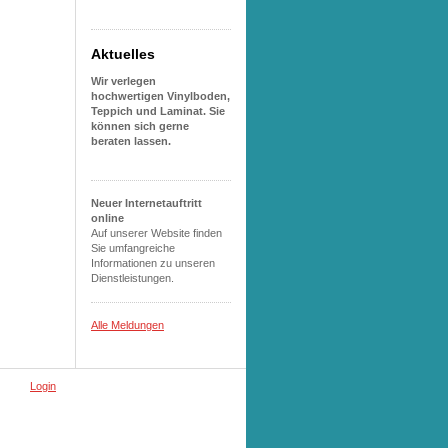
Aktuelles
Wir verlegen
hochwertigen Vinylboden,
Teppich und Laminat. Sie
können sich gerne
beraten lassen.
Neuer Internetauftritt
online
Auf unserer Website finden
Sie umfangreiche
Informationen zu unseren
Dienstleistungen.
Alle Meldungen
Login