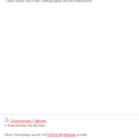
Fotos finden Sie in den Untergruppen und bei Referenzen
Druckversion
|
Sitemap
© Malerbetrieb Harald Klein
Diese Homepage wurde mit
IONOS MyWebsite
erstellt.