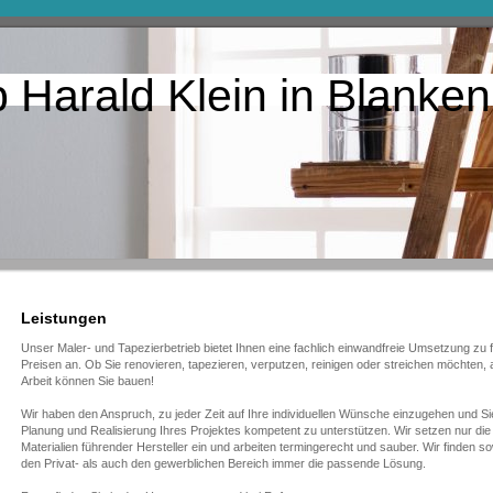
 Harald Klein in Blanken
Leistungen
Unser Maler- und Tapezierbetrieb bietet Ihnen eine fachlich einwandfreie Umsetzung zu f
Preisen an. Ob Sie renovieren, tapezieren, verputzen, reinigen oder streichen möchten, 
Arbeit können Sie bauen!
Wir haben den Anspruch, zu jeder Zeit auf Ihre individuellen Wünsche einzugehen und Si
Planung und Realisierung Ihres Projektes kompetent zu unterstützen. Wir setzen nur die
Materialien führender Hersteller ein und arbeiten termingerecht und sauber. Wir finden so
den Privat- als auch den gewerblichen Bereich immer die passende Lösung.