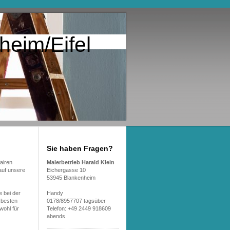
heim/Eifel
Sie haben Fragen?
airen
Malerbetrieb Harald Klein
auf unsere
Eichergasse 10
53945 Blankenheim
e bei der
Handy
 besten
0178/8957707 tagsüber
wohl für
Telefon: +49 2449 918609
abends