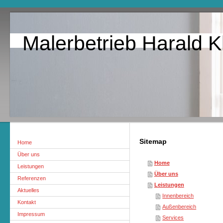
Malerbetrieb Harald K
Sitemap
Home
Über uns
Home
Leistungen
Über uns
Referenzen
Leistungen
Aktuelles
Innenbereich
Kontakt
Außenbereich
Impressum
Services